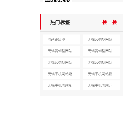
热门标签
换一换
网站跳出率
无锡营销型网站
建设
无锡营销型网站
无锡营销型网站
设计
制作
无锡营销型网站
无锡营销型网站
开发
定制
无锡手机网站建
无锡手机网站设
设
计
无锡手机网站制
无锡手机网站开
作
发